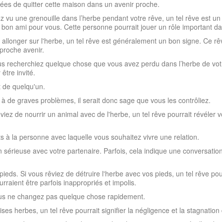
gées de quitter cette maison dans un avenir proche.
z vu une grenouille dans l’herbe pendant votre rêve, un tel rêve est un 
bon ami pour vous. Cette personne pourrait jouer un rôle important dans
 allonger sur l'herbe, un tel rêve est généralement un bon signe. Ce rêv
proche avenir.
s recherchiez quelque chose que vous avez perdu dans l’herbe de votre
être invité.
t de quelqu'un.
 à de graves problèmes, il serait donc sage que vous les contrôliez.
viez de nourrir un animal avec de l'herbe, un tel rêve pourrait révéler
ts à la personne avec laquelle vous souhaitez vivre une relation.
n sérieuse avec votre partenaire. Parfois, cela indique une conversati
ieds. Si vous rêviez de détruire l'herbe avec vos pieds, un tel rêve pou
raient être parfois inappropriés et impolis.
vous ne changez pas quelque chose rapidement.
 herbes, un tel rêve pourrait signifier la négligence et la stagnation 