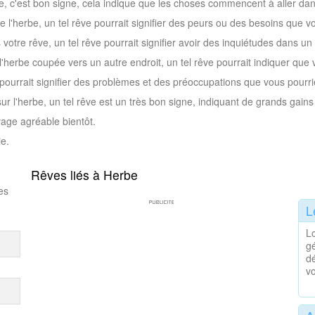
e, c'est bon signe, cela indique que les choses commencent à aller dan
 l'herbe, un tel rêve pourrait signifier des peurs ou des besoins que v
votre rêve, un tel rêve pourrait signifier avoir des inquiétudes dans un
'herbe coupée vers un autre endroit, un tel rêve pourrait indiquer que 
pourrait signifier des problèmes et des préoccupations que vous pourrie
ur l'herbe, un tel rêve est un très bon signe, indiquant de grands gains
yage agréable bientôt.
ie.
Rêves liés à Herbe
es
L
L
g
dé
v