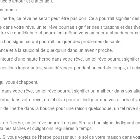
nce d'amour et d'attention.
ous-même.
l’herbe, ce rêve ne serait peut-être pas bon. Cela pourrait signifier d
 dans votre rêve, un tel rêve pourrait signifier des situations et des
otre vie quotidienne et pourraient même vous amener à abandonner cert
 bon signe, ce qui pourrait indiquer des problèmes de santé.
orance et à la stupidité de quelqu'un dans un avenir proche.
touré d'une haute herbe dans votre rêve, un tel rêve pourrait signifier 
 questions importantes, vous déranger pendant un certain temps, et cela
s qui vous échappent.
dans votre rêve, un tel rêve pourrait signifier un malheur dans vos affa
herbe dans votre rêve, un tel rêve pourrait indiquer que vos efforts et 
r de l'herbe dans la bouche pour une raison quelconque, un tel rêve sig
 de l'herbe, un tel rêve pourrait ne pas être un bon signe, indiquant 
taines tâches et obligations régulières à temps.
. Si vous voyiez de l'herbe pousser sur le sol de votre maison dans votr