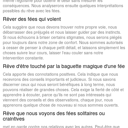
même l'égoïsme pour obtenir le désir sans mesurer les
conséquences. Nous analyserons ensuite quelques interprétations
possibles du rêve avec les fées.
Rêver des fées qui volent
Cela suggère que nous devons trouver notre propre voie, nous
débarrasser des préjugés et nous laisser guider par des instincts.
Si nous échouons à briser certains stigmates, nous serons piégés
pour toujours dans notre zone de confort. Nous sommes autorisés
à cesser de penser à chaque petit détail, et laissons simplement les
choses suivre leur cours, laisser l'eau couler sans notre
intervention constante.
Rêve d'être touché par la baguette magique d'une fée
Cela apporte des connotations positives. Cela indique que nous
recevrons des conseils importants et judicieux. Si nous savons
discerner ceux qui nous seront bénéfiques à long terme, nous
pouvons réaliser de grandes choses. Cela exige la fierté de côté et
apprendre à écouter, parce qu'ils ne sont pas intéressés qui
viennent des conseils et des observations, chaque jour, nous
apprenons quelque chose de nouveau si nous sommes ouverts.
Rêve que nous voyons des fées solitaires ou
craintives
met en garde contre nos relations avec les autres. Peut-être que