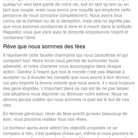
quelqu'un veut faire partie de notre vie, soit en tant qu'ami ou en
tant que couple, mais nous avons une coquille qui empêche cette
personne de nous connaître complètement. Nous avons tous
connu de la trahison ou de la déception, mais cela ne signifie pas
que nous sommes condamnés à vivre et à mourir dans la solitude.
Rappelez-vous que vivre avec le remords empoisonne l'esprit et
contamine l'âme.
Rêve que nous sommes des fées
Il représente cette facette charmante qui nous caractérise et qui
conquiert tout. Notre force nous permet de surmonter toute
adversité, et notre charisme nous accompagne dans chaque
action. Gardez à l'esprit que tout le monde n'est pas disposé à
accepter ou à écouter les conseils que nous avons à leur donner,
car peu importe la bonne volonté que nous avons, il y aura toujours
des gens stupides. L'important dans ce cas est de ne pas laisser
ces situations nous déprimer ou diminuer notre estime. Nous ne
devons jamais oublier qui nous sommes ni quel est le but de nos
vies.
En termes généraux, rêver de fées avertit qu'avec beaucoup de
soin, nous pouvons réaliser tous nos rêves.
Le bonheur après avoir atteint les objectifs proposés ne se
compare à rien, c'est quelque chose qui, même si nous pouvons le