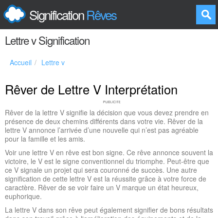
Signification
Rêves
Lettre v Signification
Accueil
Lettre v
Rêver de Lettre V Interprétation
Rêver de la lettre V signifie la décision que vous devez prendre en
présence de deux chemins différents dans votre vie. Rêver de la
lettre V annonce l’arrivée d’une nouvelle qui n’est pas agréable
pour la famille et les amis.
Voir une lettre V en rêve est bon signe. Ce rêve annonce souvent la
victoire, le V est le signe conventionnel du triomphe. Peut-être que
ce V signale un projet qui sera couronné de succès. Une autre
signification de cette lettre V est la réussite grâce à votre force de
caractère. Rêver de se voir faire un V marque un état heureux,
euphorique.
La lettre V dans son rêve peut également signifier de bons résultats