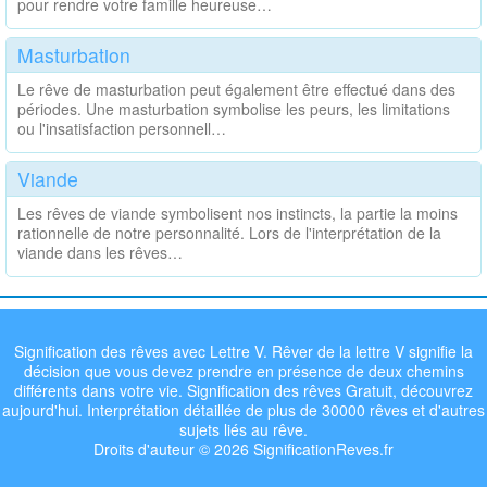
pour rendre votre famille heureuse…
Masturbation
Le rêve de masturbation peut également être effectué dans des
périodes. Une masturbation symbolise les peurs, les limitations
ou l'insatisfaction personnell…
Viande
Les rêves de viande symbolisent nos instincts, la partie la moins
rationnelle de notre personnalité. Lors de l'interprétation de la
viande dans les rêves…
Signification des rêves avec Lettre V. Rêver de la lettre V signifie la
décision que vous devez prendre en présence de deux chemins
différents dans votre vie. Signification des rêves Gratuit, découvrez
aujourd'hui. Interprétation détaillée de plus de 30000 rêves et d'autres
sujets liés au rêve.
Droits d'auteur © 2026 SignificationReves.fr