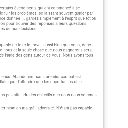
t certains événements qui ont commencé à se
 de fuir les problèmes, se laissant souvent guider par
stance donnée ... gardez simplement à l'esprit que tôt ou
gion pour trouver des réponses à leurs questions.
les de nos décisions.
ble de faire le travail aussi bien que nous, donc
re nous et la seule chose que nous gagnerons sera
 de l'aide des gens autour de vous. Nous avons tous
xcellence. Abandonner sans premier combat est
ats que d'attendre que les opportunités et le
rons pas atteindre les objectifs que nous nous sommes
termination malgré l'adversité. N'étant pas capable