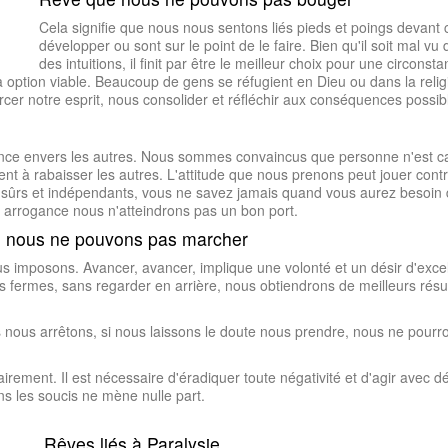
Cela signifie que nous nous sentons liés pieds et poings devan
développer ou sont sur le point de le faire. Bien qu'il soit mal vu
des intuitions, il finit par être le meilleur choix pour une circon
 à option viable. Beaucoup de gens se réfugient en Dieu ou dans la reli
orcer notre esprit, nous consolider et réfléchir aux conséquences possib
ce envers les autres. Nous sommes convaincus que personne n'est capa
à rabaisser les autres. L'attitude que nous prenons peut jouer cont
ns sûrs et indépendants, vous ne savez jamais quand vous aurez besoin
et arrogance nous n'atteindrons pas un bon port.
 nous ne pouvons pas marcher
nous imposons. Avancer, avancer, implique une volonté et un désir d'e
fermes, sans regarder en arrière, nous obtiendrons de meilleurs résult
us nous arrêtons, si nous laissons le doute nous prendre, nous ne pour
ement. Il est nécessaire d'éradiquer toute négativité et d'agir avec dé
s les soucis ne mène nulle part.
Rêves liés à Paralysie