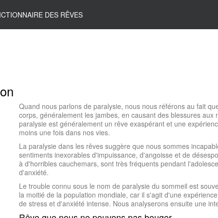
ICTIONNAIRE DES RÊVES
ion
Quand nous parlons de paralysie, nous nous référons au fait q
corps, généralement les jambes, en causant des blessures aux 
paralysie est généralement un rêve exaspérant et une expérience
moins une fois dans nos vies.
La paralysie dans les rêves suggère que nous sommes incapables
sentiments inexorables d'impuissance, d'angoisse et de désespo
à d'horribles cauchemars, sont très fréquents pendant l'adoles
d'anxiété.
Le trouble connu sous le nom de paralysie du sommeil est souve
la moitié de la population mondiale, car il s'agit d'une expérienc
de stress et d'anxiété intense. Nous analyserons ensuite une inte
Rêve que nous ne pouvons pas bouger