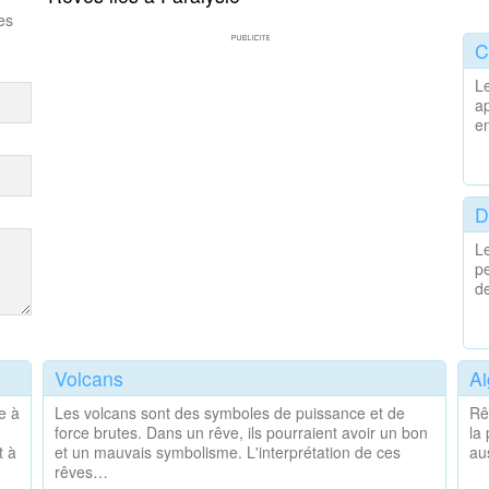
es
C
Le
ap
en
D
Le
pe
d
Volcans
Ai
e à
Les volcans sont des symboles de puissance et de
Rê
force brutes. Dans un rêve, ils pourraient avoir un bon
la
t à
et un mauvais symbolisme. L'interprétation de ces
au
rêves…