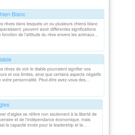
hien Blanc
s rêves dans lesquels un ou plusieurs chiens blanc
paraissent, peuvent avoir différentes significations
 fonction de l'attitude du rêve envers les animaux…
iable
s rêves de voir le diable pourraient signifier vos
urs et vos limites, ainsi que certains aspects négatifs
e votre personnalité. Peut-être avez-vous des…
gles
ver d'aigles se réfère non seulement à la liberté de
 pensée et de l'indépendance économique, mais
ssi la capacité innée pour le leadership et la…