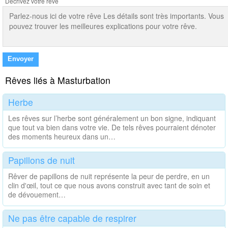
Décrivez votre rêve
Envoyer
Rêves liés à Masturbation
Herbe
Les rêves sur l’herbe sont généralement un bon signe, indiquant
que tout va bien dans votre vie. De tels rêves pourraient dénoter
des moments heureux dans un…
Papillons de nuit
Rêver de papillons de nuit représente la peur de perdre, en un
clin d'œil, tout ce que nous avons construit avec tant de soin et
de dévouement…
Ne pas être capable de respirer