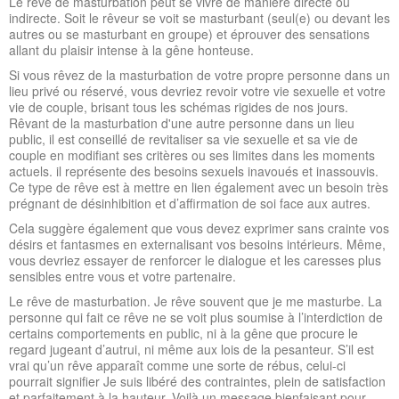
Le rêve de masturbation peut se vivre de manière directe ou
indirecte. Soit le rêveur se voit se masturbant (seul(e) ou devant les
autres ou se masturbant en groupe) et éprouver des sensations
allant du plaisir intense à la gêne honteuse.
Si vous rêvez de la masturbation de votre propre personne dans un
lieu privé ou réservé, vous devriez revoir votre vie sexuelle et votre
vie de couple, brisant tous les schémas rigides de nos jours.
Rêvant de la masturbation d'une autre personne dans un lieu
public, il est conseillé de revitaliser sa vie sexuelle et sa vie de
couple en modifiant ses critères ou ses limites dans les moments
actuels. il représente des besoins sexuels inavoués et inassouvis.
Ce type de rêve est à mettre en lien également avec un besoin très
prégnant de désinhibition et d’affirmation de soi face aux autres.
Cela suggère également que vous devez exprimer sans crainte vos
désirs et fantasmes en externalisant vos besoins intérieurs. Même,
vous devriez essayer de renforcer le dialogue et les caresses plus
sensibles entre vous et votre partenaire.
Le rêve de masturbation. Je rêve souvent que je me masturbe. La
personne qui fait ce rêve ne se voit plus soumise à l’interdiction de
certains comportements en public, ni à la gêne que procure le
regard jugeant d’autrui, ni même aux lois de la pesanteur. S’il est
vrai qu’un rêve apparaît comme une sorte de rébus, celui-ci
pourrait signifier Je suis libéré des contraintes, plein de satisfaction
et parfaitement à la hauteur. Voilà un message bienfaisant pour