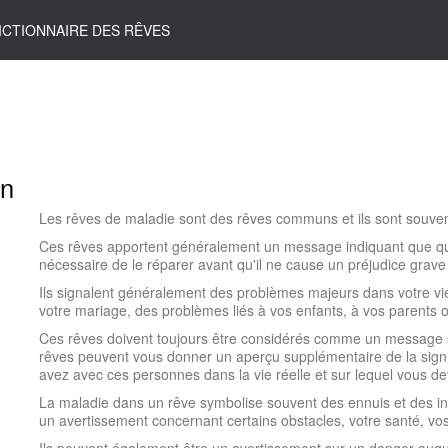
ICTIONNAIRE DES RÊVES
on
Les rêves de maladie sont des rêves communs et ils sont souve
Ces rêves apportent généralement un message indiquant que quel
nécessaire de le réparer avant qu'il ne cause un préjudice grave
Ils signalent généralement des problèmes majeurs dans votre vie, 
votre mariage, des problèmes liés à vos enfants, à vos parents ou 
Ces rêves doivent toujours être considérés comme un message s
rêves peuvent vous donner un aperçu supplémentaire de la signi
avez avec ces personnes dans la vie réelle et sur lequel vous dev
La maladie dans un rêve symbolise souvent des ennuis et des i
un avertissement concernant certains obstacles, votre santé, vos