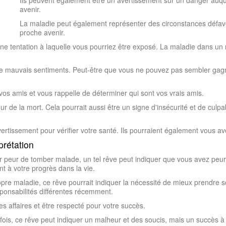
Ils peuvent également être un avertissement sur un danger auqu
avenir.
La maladie peut également représenter des circonstances défav
proche avenir.
ne tentation à laquelle vous pourriez être exposé. La maladie dans un 
de mauvais sentiments. Peut-être que vous ne pouvez pas sembler gagn
os amis et vous rappelle de déterminer qui sont vos vrais amis.
r de la mort. Cela pourrait aussi être un signe d'insécurité et de culp
rtissement pour vérifier votre santé. Ils pourraient également vous aver
prétation
oir peur de tomber malade, un tel rêve peut indiquer que vous avez pe
 à votre progrès dans la vie.
opre maladie, ce rêve pourrait indiquer la nécessité de mieux prendre
onsabilités différentes récemment.
s affaires et être respecté pour votre succès.
ois, ce rêve peut indiquer un malheur et des soucis, mais un succès à l