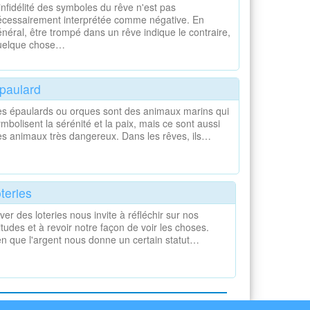
infidélité des symboles du rêve n'est pas
écessairement interprétée comme négative. En
néral, être trompé dans un rêve indique le contraire,
uelque chose…
paulard
es épaulards ou orques sont des animaux marins qui
mbolisent la sérénité et la paix, mais ce sont aussi
es animaux très dangereux. Dans les rêves, ils…
teries
ver des loteries nous invite à réfléchir sur nos
titudes et à revoir notre façon de voir les choses.
en que l'argent nous donne un certain statut…