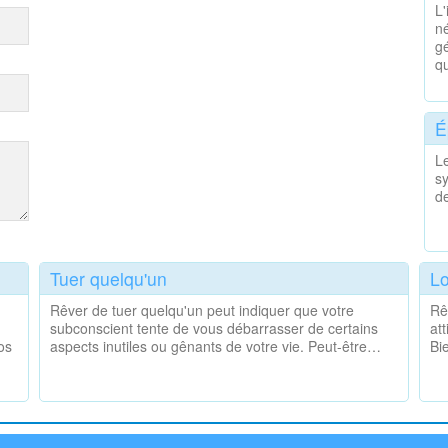
L'
n
gé
q
É
L
sy
d
Tuer quelqu'un
Lo
Rêver de tuer quelqu'un peut indiquer que votre
Rê
subconscient tente de vous débarrasser de certains
at
os
aspects inutiles ou gênants de votre vie. Peut-être…
Bi