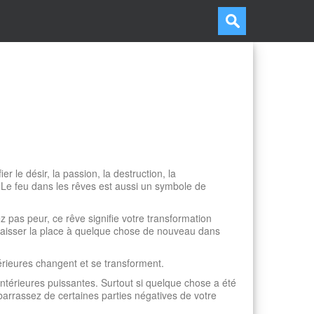
r le désir, la passion, la destruction, la
re. Le feu dans les rêves est aussi un symbole de
z pas peur, ce rêve signifie votre transformation
laisser la place à quelque chose de nouveau dans
érieures changent et se transforment.
intérieures puissantes. Surtout si quelque chose a été
ébarrassez de certaines parties négatives de votre