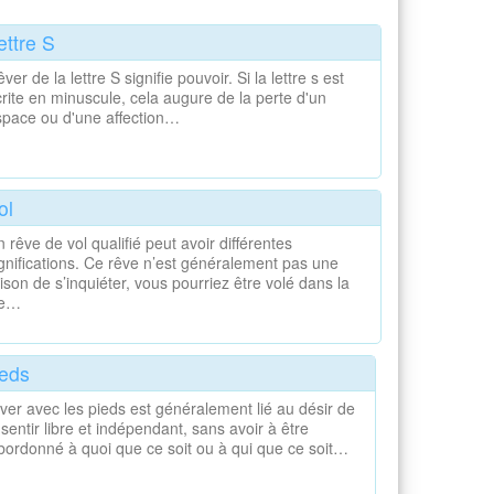
ettre S
ver de la lettre S signifie pouvoir. Si la lettre s est
rite en minuscule, cela augure de la perte d'un
space ou d'une affection…
ol
 rêve de vol qualifié peut avoir différentes
gnifications. Ce rêve n’est généralement pas une
ison de s’inquiéter, vous pourriez être volé dans la
ie…
eds
ver avec les pieds est généralement lié au désir de
 sentir libre et indépendant, sans avoir à être
bordonné à quoi que ce soit ou à qui que ce soit…