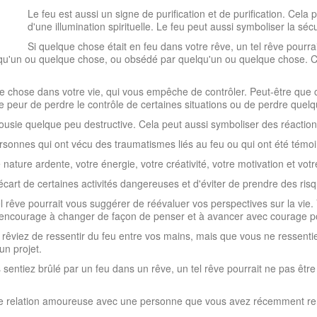
Le feu est aussi un signe de purification et de purification. Ce
d'une illumination spirituelle. Le feu peut aussi symboliser la sécu
Si quelque chose était en feu dans votre rêve, un tel rêve pourr
u'un ou quelque chose, ou obsédé par quelqu'un ou quelque chose. Ce r
ue chose dans votre vie, qui vous empêche de contrôler. Peut-être que
re peur de perdre le contrôle de certaines situations ou de perdre quel
lousie quelque peu destructive. Cela peut aussi symboliser des réaction
rsonnes qui ont vécu des traumatismes liés au feu ou qui ont été témoi
ature ardente, votre énergie, votre créativité, votre motivation et votr
'écart de certaines activités dangereuses et d'éviter de prendre des ris
tel rêve pourrait vous suggérer de réévaluer vos perspectives sur la vie
 encourage à changer de façon de penser et à avancer avec courage pou
 rêviez de ressentir du feu entre vos mains, mais que vous ne ressentie
un projet.
s sentiez brûlé par un feu dans un rêve, un tel rêve pourrait ne pas êt
elle relation amoureuse avec une personne que vous avez récemment re