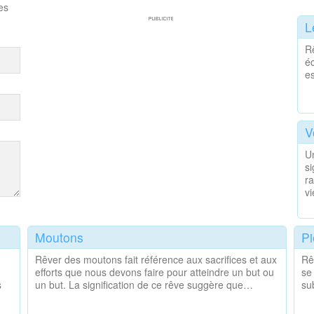
es
L
Rê
éc
e
V
Un
si
ra
v
Moutons
Pi
Rêver des moutons fait référence aux sacrifices et aux
Rê
efforts que nous devons faire pour atteindre un but ou
se
s
un but. La signification de ce rêve suggère que…
su