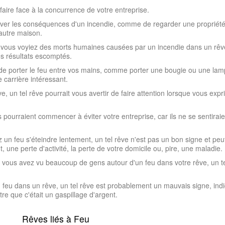
aire face à la concurrence de votre entreprise.
erver les conséquences d'un incendie, comme de regarder une propriété
autre maison.
 vous voyiez des morts humaines causées par un incendie dans un rêve,
les résultats escomptés.
 de porter le feu entre vos mains, comme porter une bougie ou une lamp
carrière intéressant.
ve, un tel rêve pourrait vous avertir de faire attention lorsque vous ex
ourraient commencer à éviter votre entreprise, car ils ne se sentiraien
 un feu s'éteindre lentement, un tel rêve n'est pas un bon signe et peu
une perte d'activité, la perte de votre domicile ou, pire, une maladie.
ous avez vu beaucoup de gens autour d'un feu dans votre rêve, un tel 
n feu dans un rêve, un tel rêve est probablement un mauvais signe, in
e que c'était un gaspillage d'argent.
Rêves liés à Feu