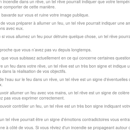
 un incendie dans un rêve, un tel rêve pourrait indiquer que votre temp
 se comporter de cette manière.
 bavarde sur vous et ruine votre image publique.
z de vous préparer à allumer un feu, un tel rêve pourrait indiquer une
ions avec eux.
 si vous allumez un feu pour détruire quelque chose, un tel rêve pourra
mi proche que vous n’avez pas vu depuis longtemps.
s que vous subissez actuellement en ce qui concerne certaines question
ndre un feu dans votre rêve, un tel rêve est un très bon signe et indique
dans la réalisation de vos objectifs.
e l'eau sur le feu dans un rêve, un tel rêve est un signe d'éventuelles di
x.
uvoir allumer un feu avec vos mains, un tel rêve est un signe de colè
ez pas vous exprimer correctement.
ouvoir contrôler un feu, un tel rêve est un très bon signe indiquant vot
un tel rêve pourrait être un signe d'émotions contradictoires vous entra
ne à côté de vous. Si vous rêviez d'un incendie se propageant autour d