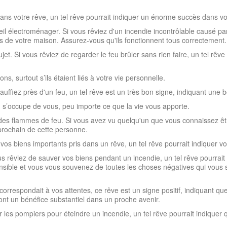
ns votre rêve, un tel rêve pourrait indiquer un énorme succès dans vos
il électroménager. Si vous rêviez d'un incendie incontrôlable causé par
es de votre maison. Assurez-vous qu'ils fonctionnent tous correctement.
jet. Si vous rêviez de regarder le feu brûler sans rien faire, un tel rê
, surtout s’ils étaient liés à votre vie personnelle.
auffiez près d'un feu, un tel rêve est un très bon signe, indiquant une
on s’occupe de vous, peu importe ce que la vie vous apporte.
es flammes de feu. Si vous avez vu quelqu'un que vous connaissez être
prochain de cette personne.
vos biens importants pris dans un rêve, un tel rêve pourrait indiquer vo
ous rêviez de sauver vos biens pendant un incendie, un tel rêve pourrai
sible et vous vous souvenez de toutes les choses négatives qui vous s
correspondait à vos attentes, ce rêve est un signe positif, indiquant que
ront un bénéfice substantiel dans un proche avenir.
r les pompiers pour éteindre un incendie, un tel rêve pourrait indique