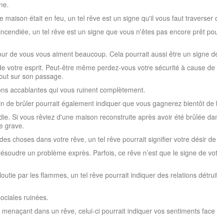
ne.
 maison était en feu, un tel rêve est un signe qu'il vous faut traverse
 incendiée, un tel rêve est un signe que vous n'êtes pas encore prêt p
our de vous vous aiment beaucoup. Cela pourrait aussi être un signe d
 de votre esprit. Peut-être même perdez-vous votre sécurité à cause de 
tout sur son passage.
ons accablantes qui vous ruinent complètement.
 de brûler pourrait également indiquer que vous gagnerez bientôt de
e. Si vous rêviez d'une maison reconstruite après avoir été brûlée dan
e grave.
des choses dans votre rêve, un tel rêve pourrait signifier votre désir 
résoudre un problème exprès. Parfois, ce rêve n’est que le signe de v
gloutie par les flammes, un tel rêve pourrait indiquer des relations dét
sociales ruinées.
u menaçant dans un rêve, celui-ci pourrait indiquer vos sentiments face