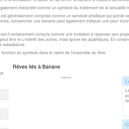
 également interprété comme un symbole du traitement de la sexualité 
, est généralement comprise comme un symbole phallique qui pointe ve
mes, consommer une banane peut également indiquer une peur inconsci
 est-il certainement compris comme une invitation à repenser son propr
eut être le L'intérêt des autres, mais ignore les apathiques. En conjonc
e subsistance.
 fonction du symbole dans le cadre de l’ensemble du rêve.
Rêves liés à Banane
es
L
La
po
r
C