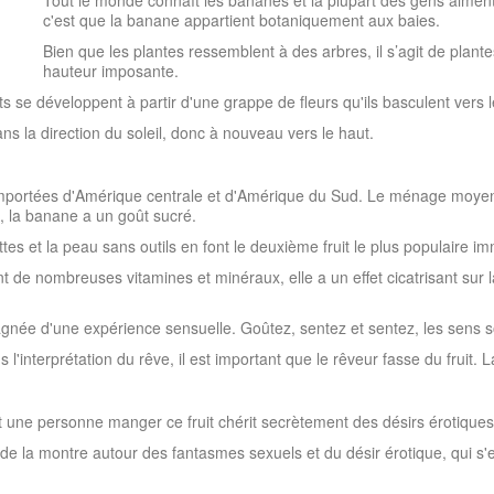
Tout le monde connaît les bananes et la plupart des gens aiment
c'est que la banane appartient botaniquement aux baies.
Bien que les plantes ressemblent à des arbres, il s’agit de plant
hauteur imposante.
s se développent à partir d'une grappe de fleurs qu'ils basculent vers l
ns la direction du soleil, donc à nouveau vers le haut.
t importées d'Amérique centrale et d'Amérique du Sud. Le ménage mo
s, la banane a un goût sucré.
ottes et la peau sans outils en font le deuxième fruit le plus populair
e nombreuses vitamines et minéraux, elle a un effet cicatrisant sur la r
ée d'une expérience sensuelle. Goûtez, sentez et sentez, les sens s
l'interprétation du rêve, il est important que le rêveur fasse du fruit. L
e personne manger ce fruit chérit secrètement des désirs érotiques q
e la montre autour des fantasmes sexuels et du désir érotique, qui s'e