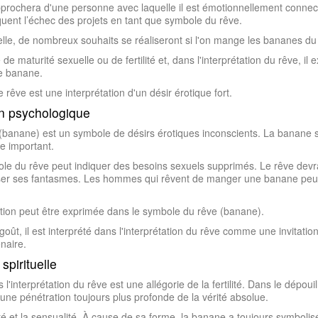
rapprochera d'une personne avec laquelle il est émotionnellement connec
quent l’échec des projets en tant que symbole du rêve.
lle, de nombreux souhaits se réaliseront si l'on mange les bananes du
e maturité sexuelle ou de fertilité et, dans l'interprétation du rêve, il
ne banane.
rêve est une interprétation d'un désir érotique fort.
on psychologique
banane) est un symbole de désirs érotiques inconscients. La banane s
e important.
 du rêve peut indiquer des besoins sexuels supprimés. Le rêve devra
ser ses fantasmes. Les hommes qui rêvent de manger une banane peuve
ration peut être exprimée dans le symbole du rêve (banane).
oût, il est interprété dans l'interprétation du rêve comme une invitatio
naire.
spirituelle
 l'interprétation du rêve est une allégorie de la fertilité. Dans le dépo
une pénétration toujours plus profonde de la vérité absolue.
té et la sensualité. À cause de sa forme, la banane a toujours symbolisé