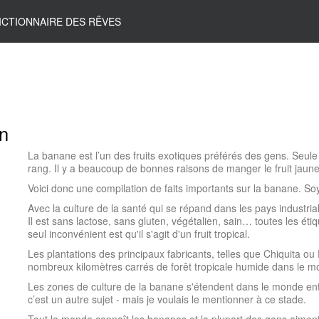
ICTIONNAIRE DES RÊVES
on
La banane est l’un des fruits exotiques préférés des gens. Seul
rang. Il y a beaucoup de bonnes raisons de manger le fruit jaune
Voici donc une compilation de faits importants sur la banane. Soye
Avec la culture de la santé qui se répand dans les pays industr
Il est sans lactose, sans gluten, végétalien, sain… toutes les ét
seul inconvénient est qu'il s'agit d'un fruit tropical.
Les plantations des principaux fabricants, telles que Chiquita o
nombreux kilomètres carrés de forêt tropicale humide dans le m
Les zones de culture de la banane s'étendent dans le monde ent
c’est un autre sujet - mais je voulais le mentionner à ce stade.