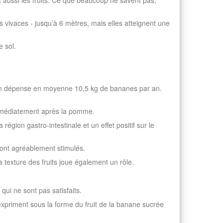
 aussi les fruits. Ce que beaucoup ne savent pas,
es vivaces - jusqu’à 6 mètres, mais elles atteignent une
e sol.
yen dépense en moyenne 10,5 kg de bananes par an.
e immédiatement après la pomme.
égion gastro-intestinale et un effet positif sur le
ont agréablement stimulés.
a texture des fruits joue également un rôle.
ui ne sont pas satisfaits.
xpriment sous la forme du fruit de la banane sucrée