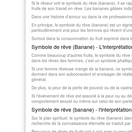
Si le rêveur voit le symbole du rêve (banane), il se 
fruits de son travail en rêve. Les bananes gâtées indi
Dans une histoire d'amour ou dans la vie professionne
En principe, le symbole du rêve (banane) est un signe d
particulièrement vrai pour les femmes qui rêvent d'u
Surtout dans la consommation du fruit exprimé dans le 
Symbole de rêve (Banane) - L'interprétati
Comme beaucoup d'autres fruits, le symbole du rêve (
dans les rêves des femmes, c’est un symbole phalliqu
Si une femme rêveuse mange de la banane, ce symbole
dorment dans son subconscient et envisager de réali
général.
De plus, la peur de la perte de pouvoir ou de la cast
Si l'événement de rêve est associé à la peur ou au dég
comportement sexuel ou même sur celui de son parte
Symbole de rêve (banane) - l'interprétation 
Sur le plan spirituel, le symbole du rêve (banane) dans
recherche de la connaissance éternelle se traduit par 
Beaucoup de rêves de fruits ont à voir avec la sexuali