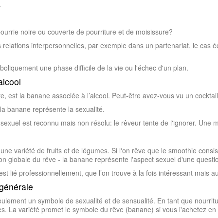
.
rrie noire ou couverte de pourriture et de moisissure?
es relations interpersonnelles, par exemple dans un partenariat, le c
iquement une phase difficile de la vie ou l'échec d'un plan.
alcool
e, est la banane associée à l’alcool. Peut-être avez-vous vu un cocktai
 la banane représente la sexualité.
exuel est reconnu mais non résolu: le rêveur tente de l'ignorer. Une m
 une variété de fruits et de légumes. Si l'on rêve que le smoothie consi
tion globale du rêve - la banane représente l'aspect sexuel d'une questi
st lié professionnellement, que l’on trouve à la fois intéressant mais a
 générale
seulement un symbole de sexualité et de sensualité. En tant que nourrit
s. La variété promet le symbole du rêve (banane) si vous l'achetez en 